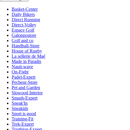
Basket-Center
Daily Bikers
Direct Running
Direct-Volley
Espace Golf
Galoppostore
Golf and co
Handball-Store
House of Rugby
La sellerie de Maé
Made in Paradis
Nauti-wave
On-Fight
Padel-Expert
Pecheur-Store
Pet and Garden
Slowood Interior
Smash-Expert
Sneak'In
Sneakids
Sport is good
Training-Fit
Trek-Expert
Triathlon-Expert