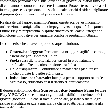
combinano performance e stile, offrendo ai giovani calciatori tutto ciò
di cui hanno bisogno per eccellere in campo. Progettate per i giocatori
in erba, queste scarpe sono una scelta ideale per chi desidera migliorare
il proprio gioco rimanendo al passo con la moda.
Realizzate dal famoso marchio
Puma
, queste scarpe testimoniano
un'eccezionale artigianalità e un impegno verso la qualità. La gamma
Future Play V rappresenta lo spirito dinamico del calcio, integrando
tecnologie innovative per garantire comfort e prestazioni ottimali.
Le caratteristiche chiave di queste scarpe includono:
Costruzione leggera:
Permette una maggiore agilità in campo,
essenziale per i giocatori junior.
Suola versatile:
Progettata per terreni in erba naturale e
artificiale, offre un'ottima trazione e stabilità.
Collo traspirante:
Contribuisce a mantenere i piedi freschi,
anche durante le partite più intense.
Imbottitura confortevole:
Integrata per un supporto ottimale a
ogni passo, riducendo così il rischio di affaticamento.
Il design ergonomico delle
Scarpe da calcio bambino Puma Future
Play V FG/AG
consente una migliore adattabilità ai movimenti dei
giovani giocatori. Sia che si tratti di dribblare, passare o tirare, ogni
azione è facilitata grazie a una scarpa che si adatta perfettamente alla
forma del piede.