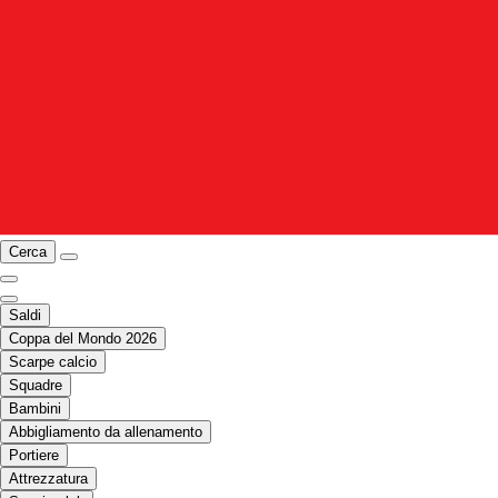
Cerca
Saldi
Coppa del Mondo 2026
Scarpe calcio
Squadre
Bambini
Abbigliamento da allenamento
Portiere
Attrezzatura